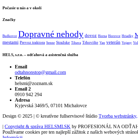
Počasie u nás a v okolí
Značky
Dopravné nehody
M
dovoz
Budkovce
Horna
Horovce
Hriadky
mestami
veterán
Prevoz traktora
Stražske
Trhovište
Senne
Tibava
Van
Vojany
Vol
HELS, s.r.o. – odťahová a asistenčná služba
Email
odtahnonstop@gmail.com
Telefón
helsmi@zoznam.sk
Email 2
0910 942 294
Adresa
Kyjevská 3469/5, 07101 Michalovce
Design © 2025 | © kreatívne fullservisové štúdio
Tvorba webstránky,
|
Copyright & správa HELSMI.SK
by PROFESIONÁL NA ODŤA
Používame cookies pre ten najlepší zážitok z našich webových stráno
Informácii