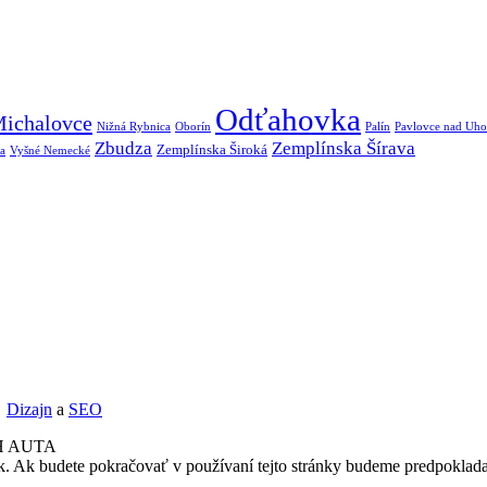
Odťahovka
ichalovce
Nižná Rybnica
Oborín
Palín
Pavlovce nad Uh
Zbudza
Zemplínska Šírava
Zemplínska Široká
a
Vyšné Nemecké
Dizajn
a
SEO
H AUTA
k. Ak budete pokračovať v používaní tejto stránky budeme predpoklada