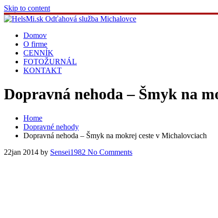
Skip to content
Domov
O firme
CENNÍK
FOTOŽURNÁL
KONTAKT
Dopravná nehoda – Šmyk na mok
Home
Dopravné nehody
Dopravná nehoda – Šmyk na mokrej ceste v Michalovciach
22
jan 2014
by
Sensei1982
No Comments