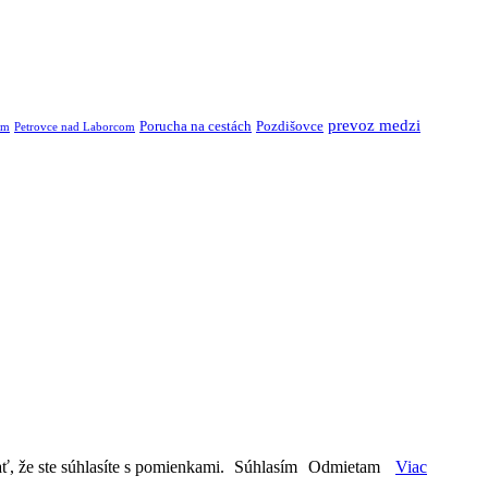
prevoz medzi
Porucha na cestách
Pozdišovce
om
Petrovce nad Laborcom
ť, že ste súhlasíte s pomienkami.
Súhlasím
Odmietam
Viac