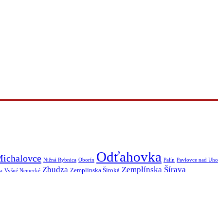
Odťahovka
ichalovce
Nižná Rybnica
Oborín
Palín
Pavlovce nad Uh
Zbudza
Zemplínska Šírava
Zemplínska Široká
a
Vyšné Nemecké