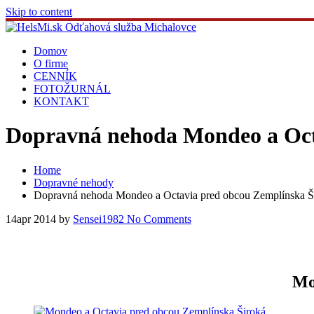
Skip to content
Domov
O firme
CENNÍK
FOTOŽURNÁL
KONTAKT
Dopravná nehoda Mondeo a Oct
Home
Dopravné nehody
Dopravná nehoda Mondeo a Octavia pred obcou Zemplínska Š
14
apr 2014
by
Sensei1982
No Comments
Mo