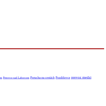
prevoz medzi
Porucha na cestách
Pozdišovce
om
Petrovce nad Laborcom