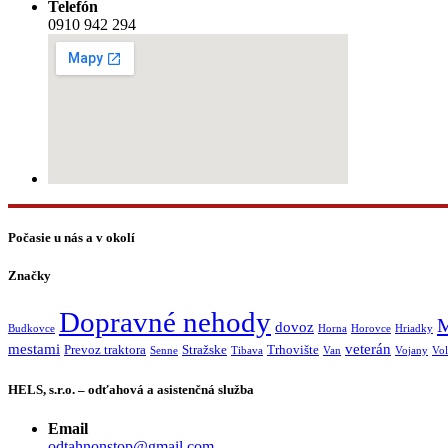
Telefón
0910 942 294
Počasie u nás a v okolí
Značky
Dopravné nehody
M
dovoz
Budkovce
Horna
Horovce
Hriadky
mestami
veterán
Prevoz traktora
Stražske
Trhovište
Senne
Tibava
Van
Vojany
Vol
HELS, s.r.o. – odťahová a asistenčná služba
Email
odtahnonstop@gmail.com