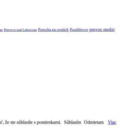
prevoz medzi
Porucha na cestách
Pozdišovce
om
Petrovce nad Laborcom
ť, že ste súhlasíte s pomienkami.
Súhlasím
Odmietam
Viac