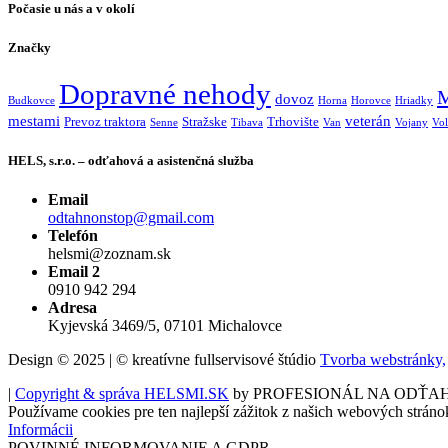
Počasie u nás a v okolí
Značky
Dopravné nehody
M
dovoz
Budkovce
Horna
Horovce
Hriadky
mestami
veterán
Prevoz traktora
Stražske
Trhovište
Senne
Tibava
Van
Vojany
Vol
HELS, s.r.o. – odťahová a asistenčná služba
Email
odtahnonstop@gmail.com
Telefón
helsmi@zoznam.sk
Email 2
0910 942 294
Adresa
Kyjevská 3469/5, 07101 Michalovce
Design © 2025 | © kreatívne fullservisové štúdio
Tvorba webstránky,
|
Copyright & správa HELSMI.SK
by PROFESIONÁL NA ODŤA
Používame cookies pre ten najlepší zážitok z našich webových stráno
Informácii
POVINNÉ INFORMOVANIE A GDPR