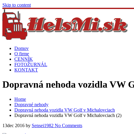
Skip to content
Domov
O firme
CENNÍK
FOTOŽURNÁL
KONTAKT
Dopravná nehoda vozidla VW Go
Home
Dopravné nehody
Dopravná nehoda vozidla VW Golf v Michalovciach
Dopravná nehoda vozidla VW Golf v Michalovciach (2)
13
dec 2016
by
Sensei1982
No Comments