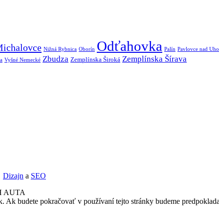
Odťahovka
ichalovce
Nižná Rybnica
Oborín
Palín
Pavlovce nad Uh
Zbudza
Zemplínska Šírava
Zemplínska Široká
a
Vyšné Nemecké
Dizajn
a
SEO
H AUTA
k. Ak budete pokračovať v používaní tejto stránky budeme predpoklada