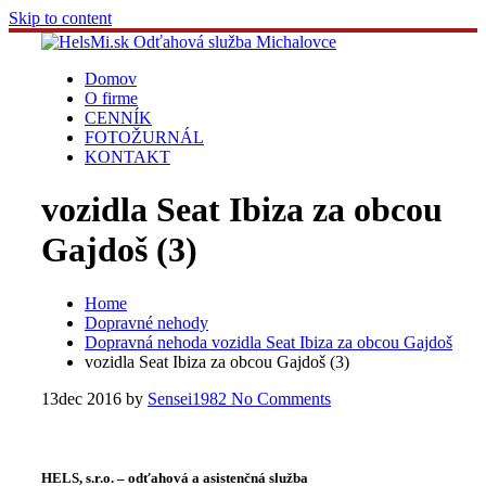
Skip to content
Domov
O firme
CENNÍK
FOTOŽURNÁL
KONTAKT
vozidla Seat Ibiza za obcou
Gajdoš (3)
Home
Dopravné nehody
Dopravná nehoda vozidla Seat Ibiza za obcou Gajdoš
vozidla Seat Ibiza za obcou Gajdoš (3)
13
dec 2016
by
Sensei1982
No Comments
HELS, s.r.o. – odťahová a asistenčná služba