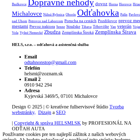
Dopravné nehody
dovoz
Budkovce
Horna
Horovce
Hria
Odťahovka
Michalovce
Nižná Rybnica
Oborín
Palín
Pavlov
prevoz me
Porucha na cestách
Pozdišovce
nad Uhom
Petrovce nad Laborcom
mestami
veterán
Prevoz traktora
Stražske
Trhovište
Senne
Tibava
Van
Voja
Zbudza
Zemplínska Šírava
Zemplínska Široká
Vola
Vyšné Nemecké
HELS, s.r.o. – odťahová a asistenčná služba
Email
odtahnonstop@gmail.com
Telefón
helsmi@zoznam.sk
Email 2
0910 942 294
Adresa
Kyjevská 3469/5, 07101 Michalovce
Design © 2025 | © kreatívne fullservisové štúdio
Tvorba
webstránky,
Dizajn
a
SEO
|
Copyright & správa HELSMI.SK
by PROFESIONÁL NA
ODŤAH AUTA
Používame cookies pre ten najlepší zážitok z našich webových
stránok. Ak budete pokračovať v používaní tejto stránky budeme