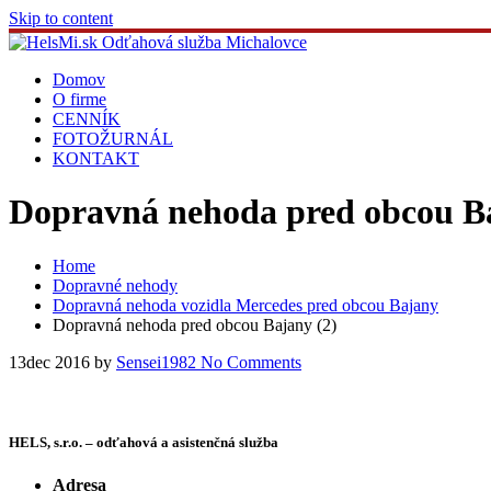
Skip to content
Domov
O firme
CENNÍK
FOTOŽURNÁL
KONTAKT
Dopravná nehoda pred obcou Ba
Home
Dopravné nehody
Dopravná nehoda vozidla Mercedes pred obcou Bajany
Dopravná nehoda pred obcou Bajany (2)
13
dec 2016
by
Sensei1982
No Comments
HELS, s.r.o. – odťahová a asistenčná služba
Adresa