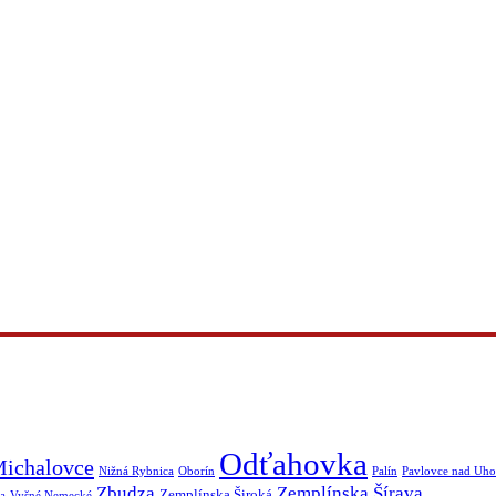
Odťahovka
ichalovce
Nižná Rybnica
Oborín
Palín
Pavlovce nad Uh
Zbudza
Zemplínska Šírava
Zemplínska Široká
a
Vyšné Nemecké