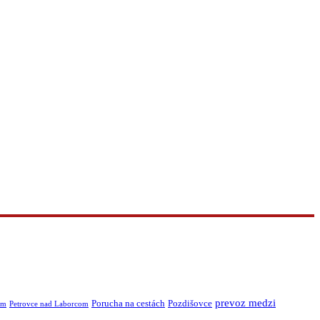
prevoz medzi
Porucha na cestách
Pozdišovce
om
Petrovce nad Laborcom