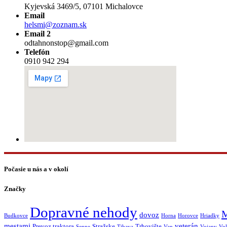
Kyjevská 3469/5, 07101 Michalovce
Email
helsmi@zoznam.sk
Email 2
odtahnonstop@gmail.com
Telefón
0910 942 294
Počasie u nás a v okolí
Značky
Dopravné nehody
M
dovoz
Budkovce
Horna
Horovce
Hriadky
mestami
veterán
Prevoz traktora
Stražske
Trhovište
Senne
Tibava
Van
Vojany
Vol