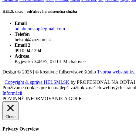
HELS, s.r.o. – odťahová a asistenčná služba
Email
odtahnonstop@gmail.com
Telefón
helsmi@zoznam.sk
Email 2
0910 942 294
Adresa
Kyjevská 3469/5, 07101 Michalovce
Design © 2025 | © kreatívne fullservisové štúdio
Tvorba webstránky,
|
Copyright & správa HELSMI.SK
by PROFESIONÁL NA ODŤA
Používame cookies pre ten najlepší zážitok z našich webových stráno
Informácii
POVINNÉ INFORMOVANIE A GDPR
Close
Privacy Overview