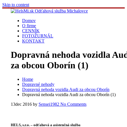
Skip to content
Domov
O firme
CENNÍK
FOTOŽURNÁL
KONTAKT
Dopravná nehoda vozidla Aud
za obcou Oborín (1)
Home
Dopravné nehody
Dopravná nehoda vozidla Audi za obcou Oborín
Dopravná nehoda vozidla Audi za obcou Oborín (1)
13
dec 2016
by
Sensei1982
No Comments
HELS, s.r.o. – odťahová a asistenčná služba