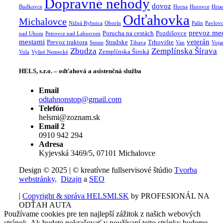
Dopravné nehody
dovoz
Budkovce
Horna
Horovce
Hria
Odťahovka
Michalovce
Nižná Rybnica
Oborín
Palín
Pavlov
prevoz me
Porucha na cestách
Pozdišovce
nad Uhom
Petrovce nad Laborcom
mestami
veterán
Prevoz traktora
Stražske
Trhovište
Senne
Tibava
Van
Voja
Zbudza
Zemplínska Šírava
Zemplínska Široká
Vola
Vyšné Nemecké
HELS, s.r.o. – odťahová a asistenčná služba
Email
odtahnonstop@gmail.com
Telefón
helsmi@zoznam.sk
Email 2
0910 942 294
Adresa
Kyjevská 3469/5, 07101 Michalovce
Design © 2025 | © kreatívne fullservisové štúdio
Tvorba
webstránky,
Dizajn
a
SEO
|
Copyright & správa HELSMI.SK
by PROFESIONÁL NA
ODŤAH AUTA
Používame cookies pre ten najlepší zážitok z našich webových
stránok. Ak budete pokračovať v používaní tejto stránky budeme