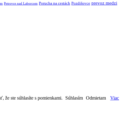
prevoz medzi
Porucha na cestách
Pozdišovce
om
Petrovce nad Laborcom
ť, že ste súhlasíte s pomienkami.
Súhlasím
Odmietam
Viac