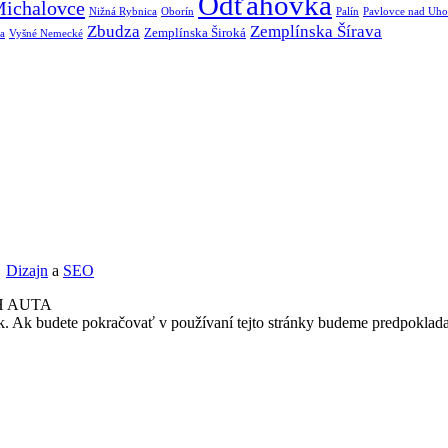
Odťahovka
ichalovce
Nižná Rybnica
Oborín
Palín
Pavlovce nad Uh
Zbudza
Zemplínska Šírava
Zemplínska Široká
a
Vyšné Nemecké
Dizajn
a
SEO
H AUTA
k. Ak budete pokračovať v používaní tejto stránky budeme predpoklada