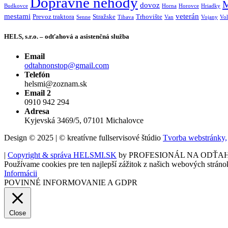
Dopravné nehody
M
dovoz
Budkovce
Horna
Horovce
Hriadky
mestami
veterán
Prevoz traktora
Stražske
Trhovište
Senne
Tibava
Van
Vojany
Vol
HELS, s.r.o. – odťahová a asistenčná služba
Email
odtahnonstop@gmail.com
Telefón
helsmi@zoznam.sk
Email 2
0910 942 294
Adresa
Kyjevská 3469/5, 07101 Michalovce
Design © 2025 | © kreatívne fullservisové štúdio
Tvorba webstránky,
|
Copyright & správa HELSMI.SK
by PROFESIONÁL NA ODŤA
Používame cookies pre ten najlepší zážitok z našich webových stráno
Informácii
POVINNÉ INFORMOVANIE A GDPR
Close