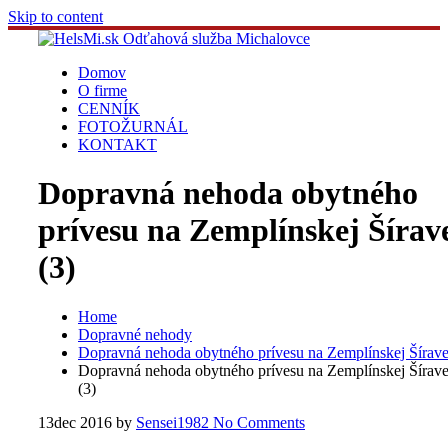
Skip to content
Domov
O firme
CENNÍK
FOTOŽURNÁL
KONTAKT
Dopravná nehoda obytného
prívesu na Zemplínskej Šírav
(3)
Home
Dopravné nehody
Dopravná nehoda obytného prívesu na Zemplínskej Šírav
Dopravná nehoda obytného prívesu na Zemplínskej Šírav
(3)
13
dec 2016
by
Sensei1982
No Comments