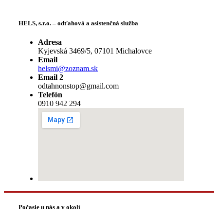
HELS, s.r.o. – odťahová a asistenčná služba
Adresa
Kyjevská 3469/5, 07101 Michalovce
Email
helsmi@zoznam.sk
Email 2
odtahnonstop@gmail.com
Telefón
0910 942 294
Počasie u nás a v okolí