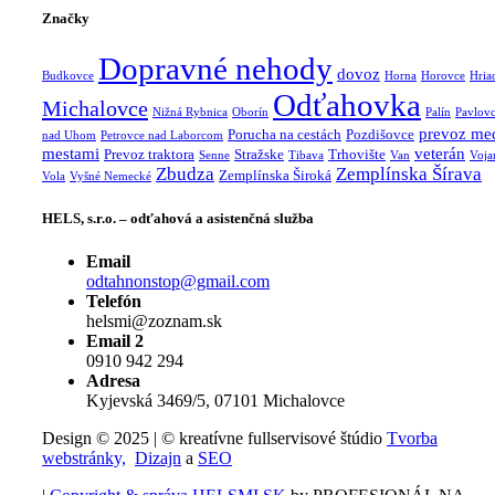
Značky
Dopravné nehody
dovoz
Budkovce
Horna
Horovce
Hria
Odťahovka
Michalovce
Nižná Rybnica
Oborín
Palín
Pavlov
prevoz me
Porucha na cestách
Pozdišovce
nad Uhom
Petrovce nad Laborcom
mestami
veterán
Prevoz traktora
Stražske
Trhovište
Senne
Tibava
Van
Voja
Zbudza
Zemplínska Šírava
Zemplínska Široká
Vola
Vyšné Nemecké
HELS, s.r.o. – odťahová a asistenčná služba
Email
odtahnonstop@gmail.com
Telefón
helsmi@zoznam.sk
Email 2
0910 942 294
Adresa
Kyjevská 3469/5, 07101 Michalovce
Design © 2025 | © kreatívne fullservisové štúdio
Tvorba
webstránky,
Dizajn
a
SEO