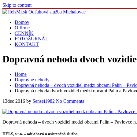
Skip to content
Domov
O firme
CENNÍK
FOTOŽURNÁL
KONTAKT
Dopravná nehoda dvoch vozidiel
Home
Dopravné nehody
Dopravná nehoda – dvoch vozidiel medzi obcami Palín – Pav
Dopravná nehoda dvoch vozidiel medzi obcami Palín a Pavlovc
13
dec 2016
by
Sensei1982
No Comments
Dopravná nehoda – dvoch vozidiel medzi obcami Palín – Pavlovce 
HELS, s.r.o. – odťahová a asistenčná služba