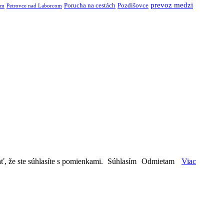
prevoz medzi
Porucha na cestách
Pozdišovce
om
Petrovce nad Laborcom
ť, že ste súhlasíte s pomienkami.
Súhlasím
Odmietam
Viac