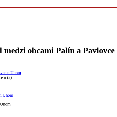
 medzi obcami Palín a Pavlovce 
lovce n.Uhom
e n (2)
n.Uhom