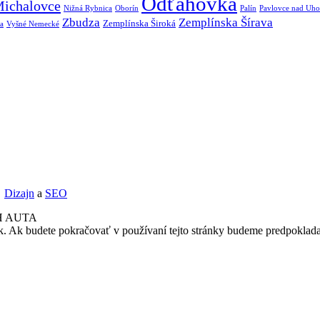
Odťahovka
ichalovce
Nižná Rybnica
Oborín
Palín
Pavlovce nad Uh
Zbudza
Zemplínska Šírava
Zemplínska Široká
a
Vyšné Nemecké
Dizajn
a
SEO
H AUTA
k. Ak budete pokračovať v používaní tejto stránky budeme predpoklada