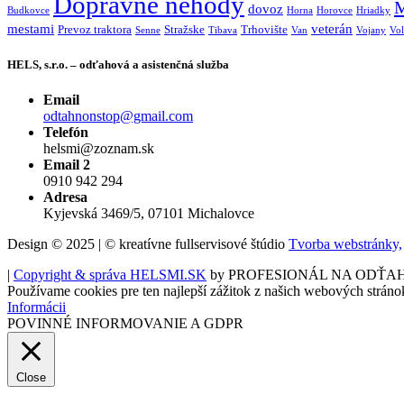
Dopravné nehody
M
dovoz
Budkovce
Horna
Horovce
Hriadky
mestami
veterán
Prevoz traktora
Stražske
Trhovište
Senne
Tibava
Van
Vojany
Vol
HELS, s.r.o. – odťahová a asistenčná služba
Email
odtahnonstop@gmail.com
Telefón
helsmi@zoznam.sk
Email 2
0910 942 294
Adresa
Kyjevská 3469/5, 07101 Michalovce
Design © 2025 | © kreatívne fullservisové štúdio
Tvorba webstránky,
|
Copyright & správa HELSMI.SK
by PROFESIONÁL NA ODŤA
Používame cookies pre ten najlepší zážitok z našich webových stráno
Informácii
POVINNÉ INFORMOVANIE A GDPR
Close