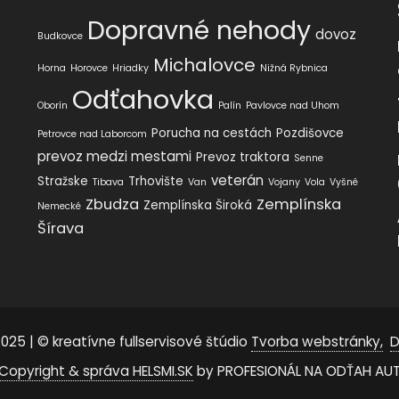
Dopravné nehody
dovoz
Budkovce
Michalovce
Horna
Horovce
Hriadky
Nižná Rybnica
Odťahovka
Oborín
Palín
Pavlovce nad Uhom
Porucha na cestách
Pozdišovce
Petrovce nad Laborcom
prevoz medzi mestami
Prevoz traktora
Senne
veterán
Stražske
Trhovište
Tibava
Van
Vojany
Vola
Vyšné
Zbudza
Zemplínska
Zemplínska Široká
Nemecké
Šírava
025 | © kreatívne fullservisové štúdio
Tvorba webstránky,
D
Copyright & správa HELSMI.SK
by PROFESIONÁL NA ODŤAH AU