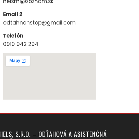
helsmi@zoznam.sk
Email 2
odtahnonstop@gmail.com
Telefón
0910 942 294
HELS, S.R.O. – ODŤAHOVÁ A ASISTENČNÁ