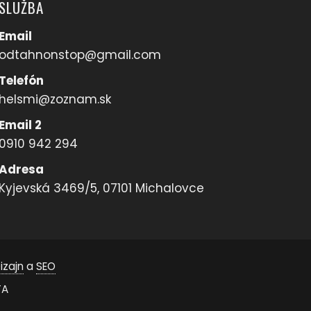
SLUŽBA
Email
odtahnonstop@gmail.com
Telefón
helsmi@zoznam.sk
Email 2
0910 942 294
Adresa
Kyjevská 3469/5, 07101 Michalovce
izajn
a
SEO
TA