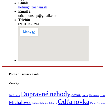
Email
helsmi@zoznam.sk
Email 2
odtahnonstop@gmail.com
Telefón
0910 942 294
Počasie u nás a v okolí
Značky
Dopravné nehody
dovoz
Budkovce
Horna
Horovce
Hria
Odťahovka
Michalovce
Nižná Rybnica
Oborín
Palín
Pavlov