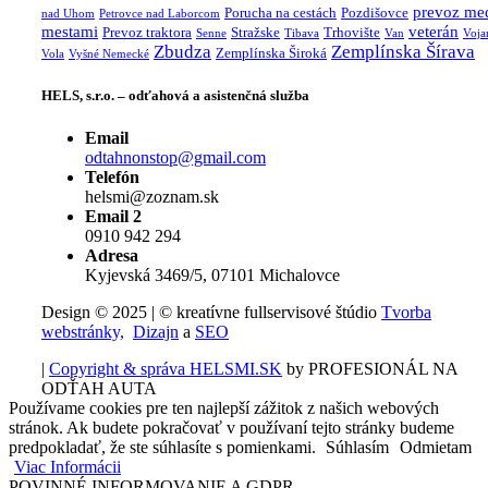
prevoz me
Porucha na cestách
Pozdišovce
nad Uhom
Petrovce nad Laborcom
mestami
veterán
Prevoz traktora
Stražske
Trhovište
Senne
Tibava
Van
Voja
Zbudza
Zemplínska Šírava
Zemplínska Široká
Vola
Vyšné Nemecké
HELS, s.r.o. – odťahová a asistenčná služba
Email
odtahnonstop@gmail.com
Telefón
helsmi@zoznam.sk
Email 2
0910 942 294
Adresa
Kyjevská 3469/5, 07101 Michalovce
Design © 2025 | © kreatívne fullservisové štúdio
Tvorba
webstránky,
Dizajn
a
SEO
|
Copyright & správa HELSMI.SK
by PROFESIONÁL NA
ODŤAH AUTA
Používame cookies pre ten najlepší zážitok z našich webových
stránok. Ak budete pokračovať v používaní tejto stránky budeme
predpokladať, že ste súhlasíte s pomienkami.
Súhlasím
Odmietam
Viac Informácii
POVINNÉ INFORMOVANIE A GDPR