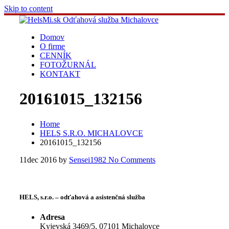
Skip to content
Domov
O firme
CENNÍK
FOTOŽURNÁL
KONTAKT
20161015_132156
Home
HELS S.R.O. MICHALOVCE
20161015_132156
11
dec 2016
by
Sensei1982
No Comments
HELS, s.r.o. – odťahová a asistenčná služba
Adresa
Kyjevská 3469/5, 07101 Michalovce