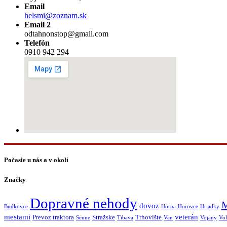
Email
helsmi@zoznam.sk
Email 2
odtahnonstop@gmail.com
Telefón
0910 942 294
Počasie u nás a v okolí
Značky
Dopravné nehody
M
dovoz
Budkovce
Horna
Horovce
Hriadky
mestami
veterán
Prevoz traktora
Stražske
Trhovište
Senne
Tibava
Van
Vojany
Vol