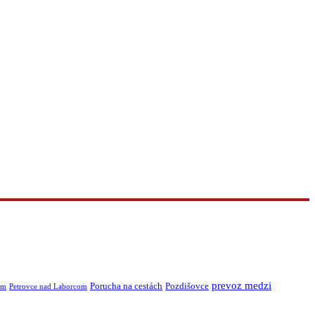
prevoz medzi
Porucha na cestách
Pozdišovce
om
Petrovce nad Laborcom