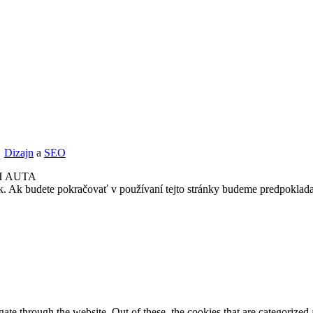
Dizajn
a
SEO
H AUTA
k. Ak budete pokračovať v používaní tejto stránky budeme predpoklada
e through the website. Out of these, the cookies that are categorized a