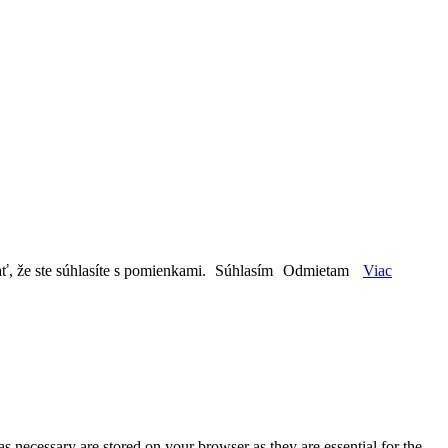
ť, že ste súhlasíte s pomienkami.
Súhlasím
Odmietam
Viac
s necessary are stored on your browser as they are essential for the