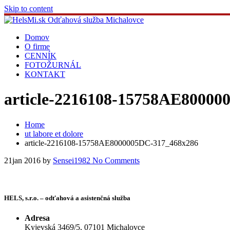
Skip to content
Domov
O firme
CENNÍK
FOTOŽURNÁL
KONTAKT
article-2216108-15758AE80000
Home
ut labore et dolore
article-2216108-15758AE8000005DC-317_468x286
21
jan 2016
by
Sensei1982
No Comments
HELS, s.r.o. – odťahová a asistenčná služba
Adresa
Kyjevská 3469/5, 07101 Michalovce