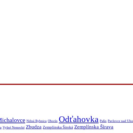
Odťahovka
ichalovce
Nižná Rybnica
Oborín
Palín
Pavlovce nad Uh
Zbudza
Zemplínska Šírava
Zemplínska Široká
a
Vyšné Nemecké