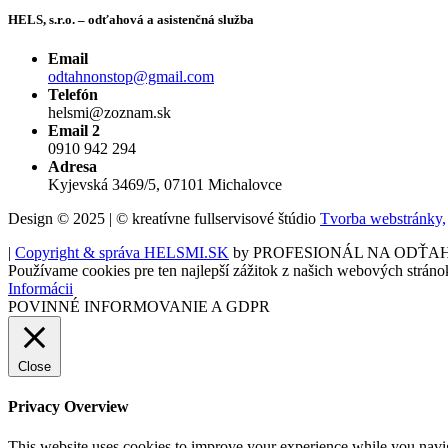
HELS, s.r.o. – odťahová a asistenčná služba
Email
odtahnonstop@gmail.com
Telefón
helsmi@zoznam.sk
Email 2
0910 942 294
Adresa
Kyjevská 3469/5, 07101 Michalovce
Design © 2025 | © kreatívne fullservisové štúdio
Tvorba webstránky,
|
Copyright & správa HELSMI.SK
by PROFESIONÁL NA ODŤA
Používame cookies pre ten najlepší zážitok z našich webových stráno
Informácii
POVINNÉ INFORMOVANIE A GDPR
Close
Privacy Overview
This website uses cookies to improve your experience while you navigat