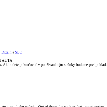
Dizajn
a
SEO
H AUTA
k. Ak budete pokračovať v používaní tejto stránky budeme predpoklada
e through the website. Out of these, the cookies that are categorized a