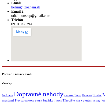
Email
helsmi@zoznam.sk
Email 2
odtahnonstop@gmail.com
Telefón
0910 942 294
Počasie u nás a v okolí
Značky
Dopravné nehody
M
dovoz
Budkovce
Horna
Horovce
Hriadky
mestami
veterán
Prevoz traktora
Stražske
Trhovište
Senne
Tibava
Van
Vojany
Vol