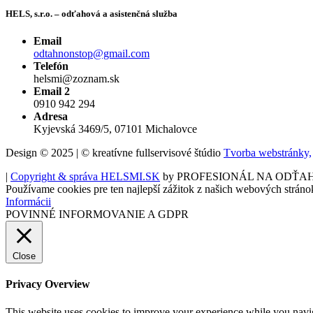
HELS, s.r.o. – odťahová a asistenčná služba
Email
odtahnonstop@gmail.com
Telefón
helsmi@zoznam.sk
Email 2
0910 942 294
Adresa
Kyjevská 3469/5, 07101 Michalovce
Design © 2025 | © kreatívne fullservisové štúdio
Tvorba webstránky,
|
Copyright & správa HELSMI.SK
by PROFESIONÁL NA ODŤA
Používame cookies pre ten najlepší zážitok z našich webových stráno
Informácii
POVINNÉ INFORMOVANIE A GDPR
Close
Privacy Overview
This website uses cookies to improve your experience while you navigat