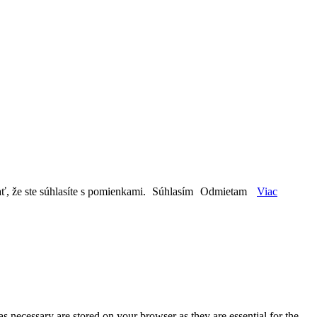
ť, že ste súhlasíte s pomienkami.
Súhlasím
Odmietam
Viac
s necessary are stored on your browser as they are essential for the