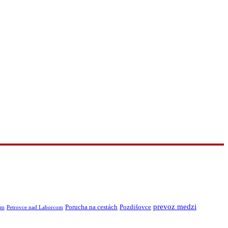
prevoz medzi
Porucha na cestách
Pozdišovce
om
Petrovce nad Laborcom