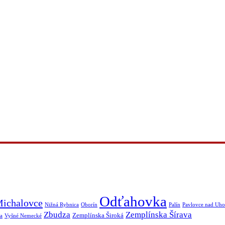
Odťahovka
ichalovce
Nižná Rybnica
Oborín
Palín
Pavlovce nad Uh
Zbudza
Zemplínska Šírava
Zemplínska Široká
a
Vyšné Nemecké