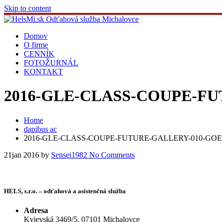
Skip to content
Domov
O firme
CENNÍK
FOTOŽURNÁL
KONTAKT
2016-GLE-CLASS-COUPE-FU
Home
dapibus ac
2016-GLE-CLASS-COUPE-FUTURE-GALLERY-010-GOE
21
jan 2016
by
Sensei1982
No Comments
HELS, s.r.o. – odťahová a asistenčná služba
Adresa
Kyjevská 3469/5, 07101 Michalovce