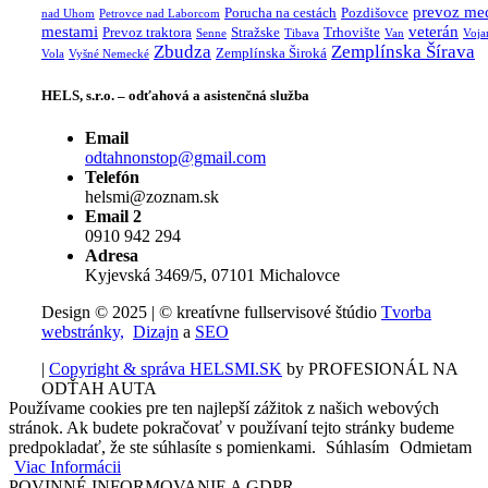
prevoz me
Porucha na cestách
Pozdišovce
nad Uhom
Petrovce nad Laborcom
mestami
veterán
Prevoz traktora
Stražske
Trhovište
Senne
Tibava
Van
Voja
Zbudza
Zemplínska Šírava
Zemplínska Široká
Vola
Vyšné Nemecké
HELS, s.r.o. – odťahová a asistenčná služba
Email
odtahnonstop@gmail.com
Telefón
helsmi@zoznam.sk
Email 2
0910 942 294
Adresa
Kyjevská 3469/5, 07101 Michalovce
Design © 2025 | © kreatívne fullservisové štúdio
Tvorba
webstránky,
Dizajn
a
SEO
|
Copyright & správa HELSMI.SK
by PROFESIONÁL NA
ODŤAH AUTA
Používame cookies pre ten najlepší zážitok z našich webových
stránok. Ak budete pokračovať v používaní tejto stránky budeme
predpokladať, že ste súhlasíte s pomienkami.
Súhlasím
Odmietam
Viac Informácii
POVINNÉ INFORMOVANIE A GDPR