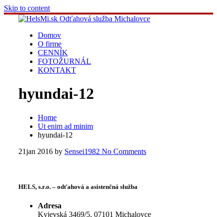
Skip to content
Domov
O firme
CENNÍK
FOTOŽURNÁL
KONTAKT
hyundai-12
Home
Ut enim ad minim
hyundai-12
21
jan 2016
by
Sensei1982
No Comments
HELS, s.r.o. – odťahová a asistenčná služba
Adresa
Kyjevská 3469/5, 07101 Michalovce