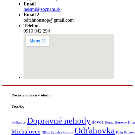
Email
helsmi@zoznam.sk
Email 2
odtahnonstop@gmail.com
Telefón
0910 942 294
Počasie u nás a v okolí
Značky
Dopravné nehody
dovoz
Budkovce
Horna
Horovce
Hria
Odťahovka
Michalovce
Nižná Rybnica
Oborín
Palín
Pavlov