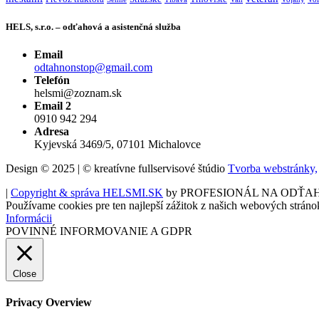
HELS, s.r.o. – odťahová a asistenčná služba
Email
odtahnonstop@gmail.com
Telefón
helsmi@zoznam.sk
Email 2
0910 942 294
Adresa
Kyjevská 3469/5, 07101 Michalovce
Design © 2025 | © kreatívne fullservisové štúdio
Tvorba webstránky,
|
Copyright & správa HELSMI.SK
by PROFESIONÁL NA ODŤA
Používame cookies pre ten najlepší zážitok z našich webových stráno
Informácii
POVINNÉ INFORMOVANIE A GDPR
Close
Privacy Overview