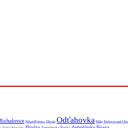
Odťahovka
ichalovce
Nižná Rybnica
Oborín
Palín
Pavlovce nad Uh
Zbudza
Zemplínska Šírava
Zemplínska Široká
a
Vyšné Nemecké