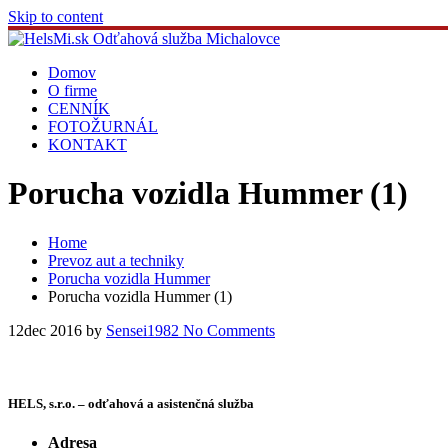
Skip to content
Domov
O firme
CENNÍK
FOTOŽURNÁL
KONTAKT
Porucha vozidla Hummer (1)
Home
Prevoz aut a techniky
Porucha vozidla Hummer
Porucha vozidla Hummer (1)
12
dec 2016
by
Sensei1982
No Comments
HELS, s.r.o. – odťahová a asistenčná služba
Adresa