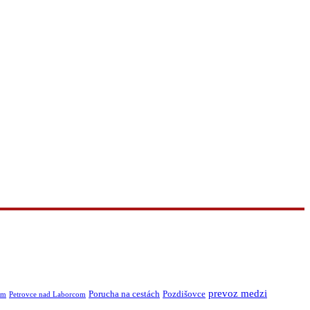
prevoz medzi
Porucha na cestách
Pozdišovce
om
Petrovce nad Laborcom