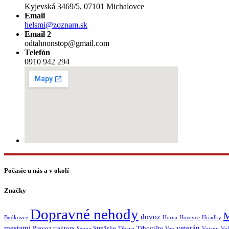
Kyjevská 3469/5, 07101 Michalovce
Email
helsmi@zoznam.sk
Email 2
odtahnonstop@gmail.com
Telefón
0910 942 294
Počasie u nás a v okolí
Značky
Dopravné nehody
M
dovoz
Budkovce
Horna
Horovce
Hriadky
mestami
veterán
Prevoz traktora
Stražske
Trhovište
Senne
Tibava
Van
Vojany
Vol