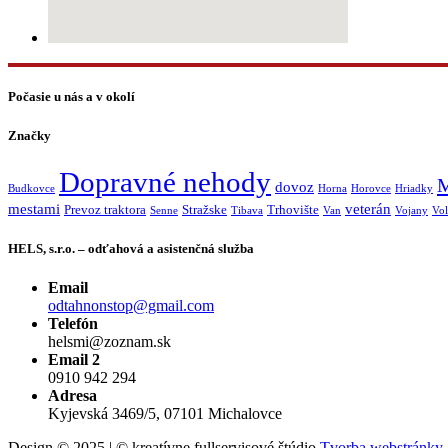
Počasie u nás a v okolí
Značky
Dopravné nehody
M
dovoz
Budkovce
Horna
Horovce
Hriadky
mestami
veterán
Prevoz traktora
Stražske
Trhovište
Senne
Tibava
Van
Vojany
Vol
HELS, s.r.o. – odťahová a asistenčná služba
Email
odtahnonstop@gmail.com
Telefón
helsmi@zoznam.sk
Email 2
0910 942 294
Adresa
Kyjevská 3469/5, 07101 Michalovce
Design © 2025 | © kreatívne fullservisové štúdio
Tvorba webstránky,