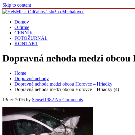
Skip to content
Domov
O firme
CENNÍK
FOTOŽURNÁL
KONTAKT
Dopravná nehoda medzi obcou H
Home
Dopravné nehody
Dopravná nehoda medzi obcou Horovce – Hriadky
Dopravná nehoda medzi obcou Horovce – Hriadky (4)
13
dec 2016
by
Sensei1982
No Comments