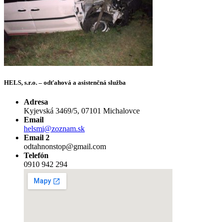
HELS, s.r.o. – odťahová a asistenčná služba
Adresa
Kyjevská 3469/5, 07101 Michalovce
Email
helsmi@zoznam.sk
Email 2
odtahnonstop@gmail.com
Telefón
0910 942 294