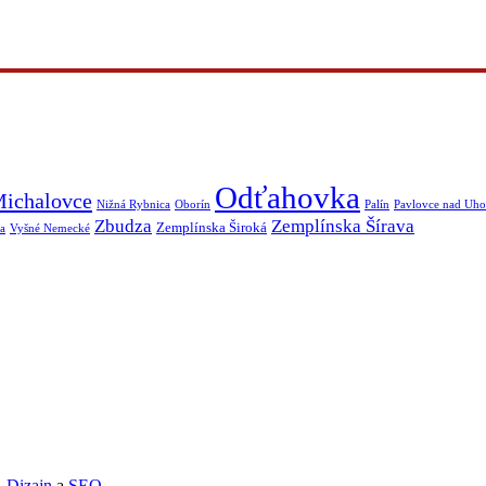
Odťahovka
ichalovce
Nižná Rybnica
Oborín
Palín
Pavlovce nad Uh
Zbudza
Zemplínska Šírava
Zemplínska Široká
a
Vyšné Nemecké
Dizajn
a
SEO