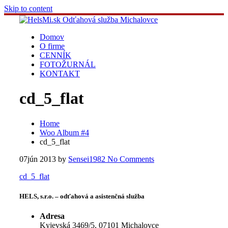
Skip to content
Domov
O firme
CENNÍK
FOTOŽURNÁL
KONTAKT
cd_5_flat
Home
Woo Album #4
cd_5_flat
07
jún 2013
by
Sensei1982
No Comments
cd_5_flat
HELS, s.r.o. – odťahová a asistenčná služba
Adresa
Kyjevská 3469/5, 07101 Michalovce