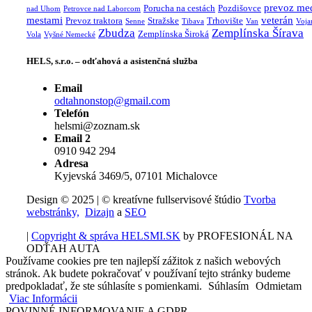
prevoz me
Porucha na cestách
Pozdišovce
nad Uhom
Petrovce nad Laborcom
mestami
veterán
Prevoz traktora
Stražske
Trhovište
Senne
Tibava
Van
Voja
Zbudza
Zemplínska Šírava
Zemplínska Široká
Vola
Vyšné Nemecké
HELS, s.r.o. – odťahová a asistenčná služba
Email
odtahnonstop@gmail.com
Telefón
helsmi@zoznam.sk
Email 2
0910 942 294
Adresa
Kyjevská 3469/5, 07101 Michalovce
Design © 2025 | © kreatívne fullservisové štúdio
Tvorba
webstránky,
Dizajn
a
SEO
|
Copyright & správa HELSMI.SK
by PROFESIONÁL NA
ODŤAH AUTA
Používame cookies pre ten najlepší zážitok z našich webových
stránok. Ak budete pokračovať v používaní tejto stránky budeme
predpokladať, že ste súhlasíte s pomienkami.
Súhlasím
Odmietam
Viac Informácii
POVINNÉ INFORMOVANIE A GDPR