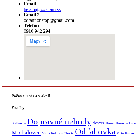
Email
helsmi@zoznam.sk
Email 2
odtahnonstop@gmail.com
Telefón
0910 942 294
Počasie u nás a v okolí
Značky
Dopravné nehody
dovoz
Budkovce
Horna
Horovce
Hria
Odťahovka
Michalovce
Nižná Rybnica
Oborín
Palín
Pavlov